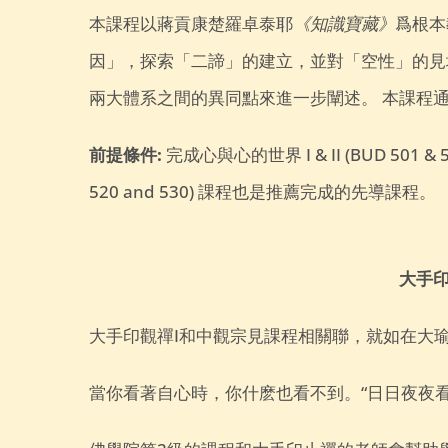
本課程以蔣貢康楚羅卓泰耶
《知識寶藏》
爲根本
因」，探索「二諦」的建立，並對「空性」的見
兩大體系之間的異同點來進一步闡述。 本課程
前提條件:
完成心與心的世界 I & II (BUD 501 &
520 and 530) 課程也是推薦完成的先導課程。
大手印
大手印觀禪I和中觀宗見課程相關聯，就如在大
當你看著自心時，你什麽也看不到。
“日日夜夜