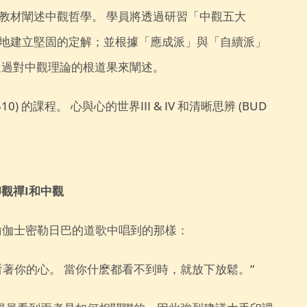
教材闡述中觀哲學。 學員將透過研習「中觀五大
地建立堅固的定解；並根據「應成派」與「自續派」
通過對中觀理論的根道果來闡述。
 510) 的課程。 心與心的世界III & IV 和清晰思辨 (BUD
觀禪I和中觀
瑜伽士密勒日巴的道歌中唱到的那樣：
看著你的心。
當你什麽都看不到時，就放下放鬆。”